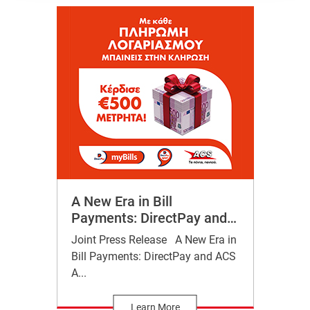
A New Era in Bill
Payments: DirectPay and
ACS Announce "DirectPay
Joint Press Release A New Era in
myBills" at 223 Locations
Bill Payments: DirectPay and ACS
with a €500 Cash Prize
A...
Draw!
Learn More