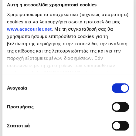
Αυτή η ιστοσελίδα χρησιμοποιεί cookies
Χρησιμοποιούμε τα υποχρεωτικά (τεχνικώς απαραίτητα)
cookies για να λειτουργήσει σωστά η ιστοσελίδα μας
www.acscourier.net
. Με τη συγκατάθεσή σας θα
χρησιμοποιήσουμε επιπρόσθετα cookies για τη
βελτίωση της περιήγησης στην ιστοσελίδα, την ανάλυση
της επίδοσης και της λειτουργικότητάς της και για την
παροχή εξατομικευμένων διαφημίσεων. Εάν
συμφωνείτε με τη χρήση όλων των επιπρόσθετων
ACS: Among the
cookies επιλέξτε “ΑΠΟΔΕΧΟΜΑΙ”, εάν δεν επιθυμείτε
"Protagonists of the Greek
την εγκατάστασή των επιπρόσθετων cookies επιλέξτε
Economy" for the 8th
Επιλογή
Press Release ACS: Among the
«ΔΕΝ ΑΠΟΔΕΧΟΜΑΙ». Eνημερωθείτε για την
Πολιτική
Αναγκαία
consecutive year
συγκατάθεσης
"Protagonists of the Greek
Cookies
και τους διαφορετικούς τύπους cookies, καθώς
Economy" for ...
και τροποποιήστε τις προτιμήσεις σας (εκτός από τα
Προτιμήσεις
τεχνικώς απαραίτητα) επιλέγοντας τις επιθυμητές
Learn More
κατηγορίες και “Aποδοχή επιλογών".
Στατιστικά