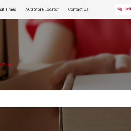
Onl
sit Times
ACS Store Locator
Contact Us
it Times