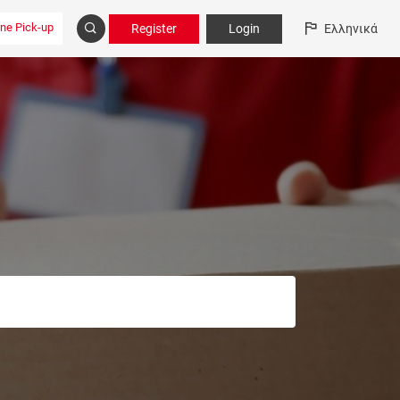
ine Pick-up
Register
Login
Ελληνικά