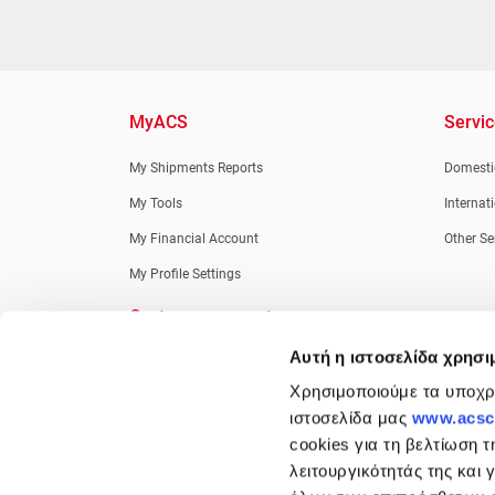
MyACS
Servi
My Shipments Reports
Domestic
My Tools
Internat
My Financial Account
Other Se
My Profile Settings
Customer support
Αυτή η ιστοσελίδα χρησι
New Customers
Χρησιμοποιούμε τα υποχρε
Retail Customers
ιστοσελίδα μας
www.acsco
Credit Customers
cookies για τη βελτίωση τ
Information Desk
λειτουργικότητάς της και