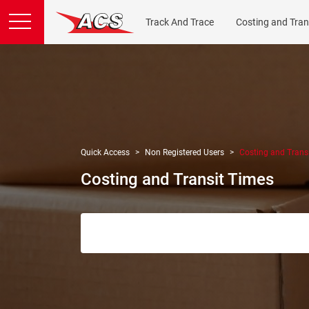
Track And Trace
Costing and Tran
Quick Access
Non Registered Users
Costing and Trans
Costing and Transit Times