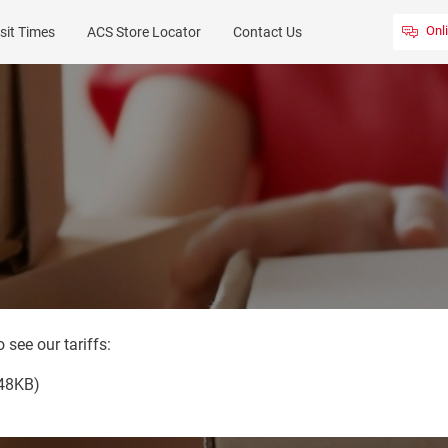
Onl
sit Times
ACS Store Locator
Contact Us
o see our tariffs:
48KB)