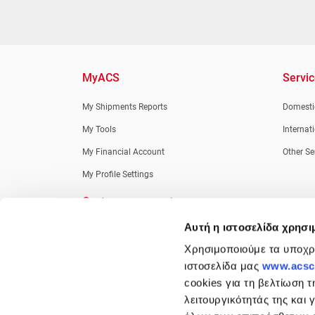
MyACS
Servi
My Shipments Reports
Domestic
My Tools
Internat
My Financial Account
Other Se
My Profile Settings
Customer support
Αυτή η ιστοσελίδα χρησι
New Customers
Χρησιμοποιούμε τα υποχρε
Retail Customers
ιστοσελίδα μας
www.acsco
Credit Customers
cookies για τη βελτίωση τ
Information Desk
λειτουργικότητάς της και