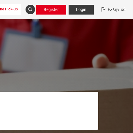
ine Pick-up
Register
Login
Ελληνικά