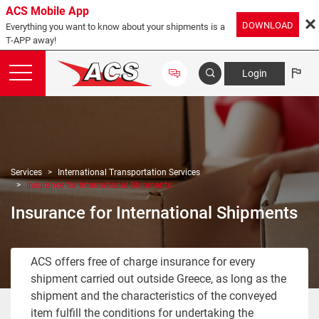
ACS Mobile App
DOWNLOAD
Everything you want to know about your shipments is a
T-APP away!
Login
Services
International Transportation Services
Insurance for International Shipments
Insurance for International Shipments
ACS offers free of charge insurance for every
shipment carried out outside Greece, as long as the
shipment and the characteristics of the conveyed
item fulfill the conditions for undertaking the