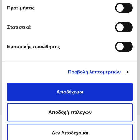
only) are as follows:
και τροποποιήστε τις προτιμήσεις σας (εκτός από τα
Προτιμήσεις
τεχνικώς απαραίτητα) επιλέγοντας τις επιθυμητές
Value of
Domestic
κατηγορίες και “Aποδοχή επιλογών".
International
Shipped
Premium &
Στατιστικά
Premium
Articles
ACS NET
Up to 600€
3,60€
10,00€
Εμπορικής προώθησης
Up to 1.000€
6,00€
1% επί της
Up to 1.500€
9,00€
ασφαλιζόμενης
Προβολή λεπτομερειών
Up to 3.000€
18,00€
αξίας
Upon contacting and agreement
Above 3.000€
Αποδέχομαι
with ACS
Aποδοχή επιλογών
MyACS
Δεν Αποδέχομαι