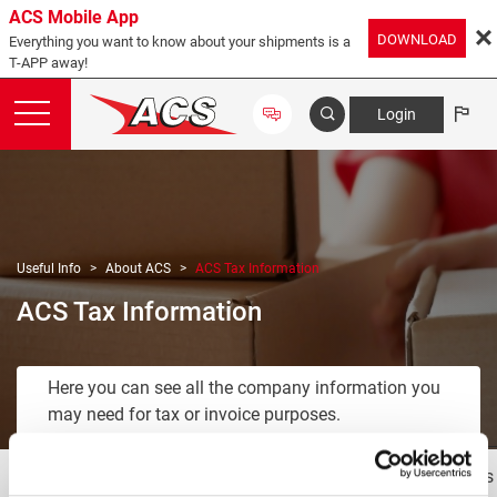
ACS Mobile App
DOWNLOAD
Everything you want to know about your shipments is a
T-APP away!
Login
Useful Info
About ACS
ACS Tax Information
ACS Tax Information
Here you can see all the company information you
may need for tax or invoice purposes.
Company trade name:
ACS Air Courier Services