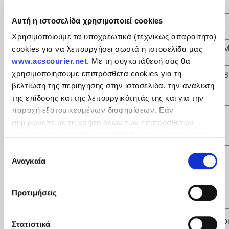
Αυτή η ιστοσελίδα χρησιμοποιεί cookies
Distinctive Title:
ΑCS Courier
Χρησιμοποιούμε τα υποχρεωτικά (τεχνικώς απαραίτητα)
Field of Activity:
TRANSPORT OF DOCUM
cookies για να λειτουργήσει σωστά η ιστοσελίδα μας
www.acscourier.net
. Με τη συγκατάθεσή σας θα
χρησιμοποιήσουμε επιπρόσθετα cookies για τη
14 VARKIZAS STR, 203
Headquarters:
βελτίωση της περιήγησης στην ιστοσελίδα, την ανάλυση
CYPRUS
της επίδοσης και της λειτουργικότητάς της και για την
παροχή εξατομικευμένων διαφημίσεων. Εάν
Registration
12129078Υ
συμφωνείτε με τη χρήση όλων των επιπρόσθετων
No:
cookies επιλέξτε “ΑΠΟΔΕΧΟΜΑΙ”, εάν δεν επιθυμείτε
την εγκατάστασή των επιπρόσθετων cookies επιλέξτε
Επιλογή
VAT No:
10129078W
«ΔΕΝ ΑΠΟΔΕΧΟΜΑΙ». Eνημερωθείτε για την
Πολιτική
Αναγκαία
συγκατάθεσης
Cookies
και τους διαφορετικούς τύπους cookies, καθώς
και τροποποιήστε τις προτιμήσεις σας (εκτός από τα
Προτιμήσεις
Tel.:
7777 7373
τεχνικώς απαραίτητα) επιλέγοντας τις επιθυμητές
κατηγορίες και “Aποδοχή επιλογών".
E-mail:
helpdesk@acscyprus.c
Στατιστικά