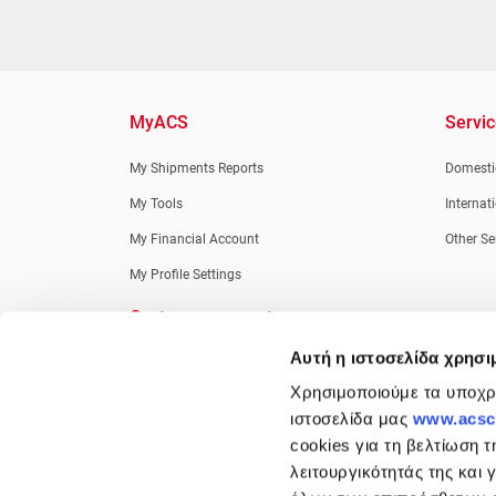
MyACS
Servi
My Shipments Reports
Domestic
My Tools
Internat
My Financial Account
Other Se
My Profile Settings
Customer support
Αυτή η ιστοσελίδα χρησι
New Customers
Χρησιμοποιούμε τα υποχρε
Retail Customers
ιστοσελίδα μας
www.acsco
Credit Customers
cookies για τη βελτίωση τ
Information Desk
λειτουργικότητάς της και