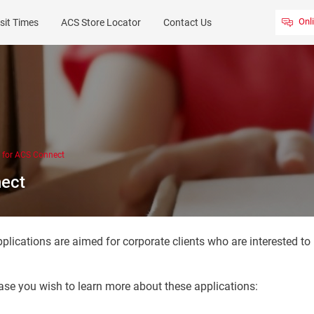
Onl
sit Times
ACS Store Locator
Contact Us
s for ACS Connect
nect
cations are aimed for corporate clients who are interested to 
 case you wish to learn more about these applications: