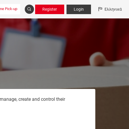
ine Pick-up
Register
Login
Ελληνικά
manage, create and control their