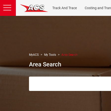
Track And Trace
Costing and Tran
MyACS
My Tools
Area Search
Area Search