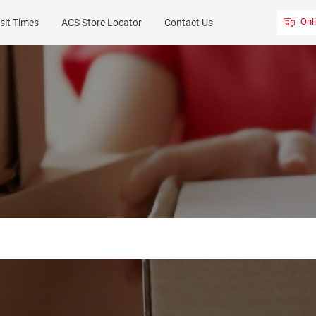
Onl
sit Times
ACS Store Locator
Contact Us