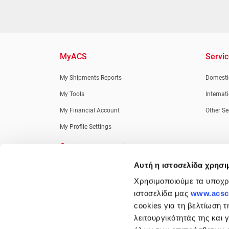
MyACS
Servi
My Shipments Reports
Domestic
My Tools
Internat
My Financial Account
Other Se
My Profile Settings
Customer support
Αυτή η ιστοσελίδα χρησι
New Customers
Χρησιμοποιούμε τα υποχρε
Retail Customers
ιστοσελίδα μας
www.acsco
Credit Customers
cookies για τη βελτίωση τ
Information Desk
λειτουργικότητάς της και