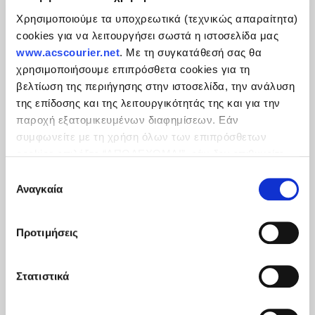
Χρησιμοποιούμε τα υποχρεωτικά (τεχνικώς απαραίτητα)
Shipment Reports
cookies για να λειτουργήσει σωστά η ιστοσελίδα μας
www.acscourier.net
. Με τη συγκατάθεσή σας θα
My Tools
χρησιμοποιήσουμε επιπρόσθετα cookies για τη
βελτίωση της περιήγησης στην ιστοσελίδα, την ανάλυση
My Financial Account
της επίδοσης και της λειτουργικότητάς της και για την
παροχή εξατομικευμένων διαφημίσεων. Εάν
My Profile Settings
συμφωνείτε με τη χρήση όλων των επιπρόσθετων
cookies επιλέξτε “ΑΠΟΔΕΧΟΜΑΙ”, εάν δεν επιθυμείτε
την εγκατάστασή των επιπρόσθετων cookies επιλέξτε
Επιλογή
«ΔΕΝ ΑΠΟΔΕΧΟΜΑΙ». Eνημερωθείτε για την
Πολιτική
Αναγκαία
συγκατάθεσης
Cookies
και τους διαφορετικούς τύπους cookies, καθώς
και τροποποιήστε τις προτιμήσεις σας (εκτός από τα
Προτιμήσεις
τεχνικώς απαραίτητα) επιλέγοντας τις επιθυμητές
κατηγορίες και “Aποδοχή επιλογών".
Στατιστικά