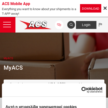
ACS Mobile App
DOWNLOAD
Everything you want to know about your shipments is a
T-APP away!
Login
MyACS
MyACS
Log in to your personal "MyACS" account to access
all the information that concerns you, by selecting
the corresponding sub-section from the following
links:
Αυτή η ιστοσελίδα χρησιμοποιεί cookies