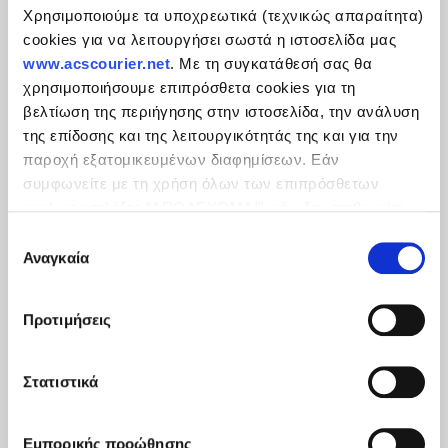
Χρησιμοποιούμε τα υποχρεωτικά (τεχνικώς απαραίτητα)
cookies για να λειτουργήσει σωστά η ιστοσελίδα μας
www.acscourier.net
. Με τη συγκατάθεσή σας θα
χρησιμοποιήσουμε επιπρόσθετα cookies για τη
βελτίωση της περιήγησης στην ιστοσελίδα, την ανάλυση
της επίδοσης και της λειτουργικότητάς της και για την
παροχή εξατομικευμένων διαφημίσεων. Εάν
συμφωνείτε με τη χρήση όλων των επιπρόσθετων
cookies επιλέξτε “ΑΠΟΔΕΧΟΜΑΙ”, εάν δεν επιθυμείτε
την εγκατάστασή των επιπρόσθετων cookies επιλέξτε
Επιλογή
«ΔΕΝ ΑΠΟΔΕΧΟΜΑΙ». Eνημερωθείτε για την
Πολιτική
Αναγκαία
συγκατάθεσης
Cookies
και τους διαφορετικούς τύπους cookies, καθώς
και τροποποιήστε τις προτιμήσεις σας (εκτός από τα
Προτιμήσεις
τεχνικώς απαραίτητα) επιλέγοντας τις επιθυμητές
κατηγορίες και “Aποδοχή επιλογών".
Στατιστικά
Εμπορικής προώθησης