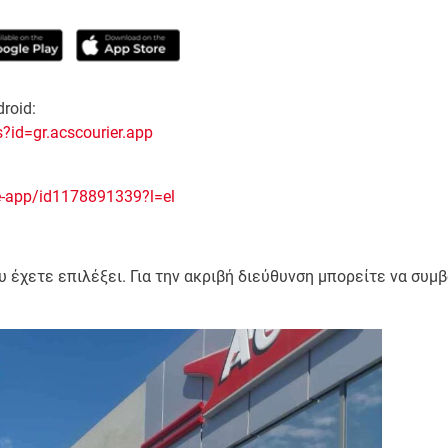
roid:
s?id=gr.acscourier.app
e-app/id1178891339?l=el
υ έχετε επιλέξει. Για την ακριβή διεύθυνση μπορείτε να συμ