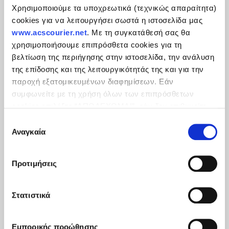
Χρησιμοποιούμε τα υποχρεωτικά (τεχνικώς απαραίτητα)
cookies για να λειτουργήσει σωστά η ιστοσελίδα μας
www.acscourier.net
. Με τη συγκατάθεσή σας θα
χρησιμοποιήσουμε επιπρόσθετα cookies για τη
βελτίωση της περιήγησης στην ιστοσελίδα, την ανάλυση
της επίδοσης και της λειτουργικότητάς της και για την
παροχή εξατομικευμένων διαφημίσεων. Εάν
συμφωνείτε με τη χρήση όλων των επιπρόσθετων
cookies επιλέξτε “ΑΠΟΔΕΧΟΜΑΙ”, εάν δεν επιθυμείτε
την εγκατάστασή των επιπρόσθετων cookies επιλέξτε
Επιλογή
«ΔΕΝ ΑΠΟΔΕΧΟΜΑΙ». Eνημερωθείτε για την
Πολιτική
Αναγκαία
συγκατάθεσης
Cookies
και τους διαφορετικούς τύπους cookies, καθώς
και τροποποιήστε τις προτιμήσεις σας (εκτός από τα
Προτιμήσεις
τεχνικώς απαραίτητα) επιλέγοντας τις επιθυμητές
κατηγορίες και “Aποδοχή επιλογών".
Στατιστικά
Εμπορικής προώθησης