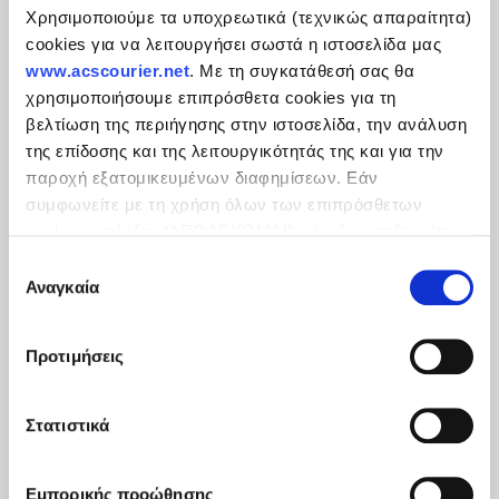
Χρησιμοποιούμε τα υποχρεωτικά (τεχνικώς απαραίτητα)
cookies για να λειτουργήσει σωστά η ιστοσελίδα μας
www.acscourier.net
. Με τη συγκατάθεσή σας θα
χρησιμοποιήσουμε επιπρόσθετα cookies για τη
βελτίωση της περιήγησης στην ιστοσελίδα, την ανάλυση
της επίδοσης και της λειτουργικότητάς της και για την
παροχή εξατομικευμένων διαφημίσεων. Εάν
συμφωνείτε με τη χρήση όλων των επιπρόσθετων
cookies επιλέξτε “ΑΠΟΔΕΧΟΜΑΙ”, εάν δεν επιθυμείτε
την εγκατάστασή των επιπρόσθετων cookies επιλέξτε
Επιλογή
«ΔΕΝ ΑΠΟΔΕΧΟΜΑΙ». Eνημερωθείτε για την
Πολιτική
Αναγκαία
συγκατάθεσης
Cookies
και τους διαφορετικούς τύπους cookies, καθώς
και τροποποιήστε τις προτιμήσεις σας (εκτός από τα
Προτιμήσεις
τεχνικώς απαραίτητα) επιλέγοντας τις επιθυμητές
κατηγορίες και “Aποδοχή επιλογών".
Στατιστικά
Εμπορικής προώθησης