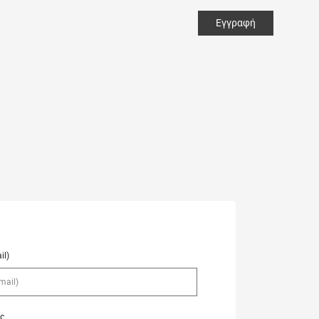
Εγγραφή
il)
ς