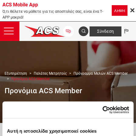
ACS Mobile App
ΛΗΨΗ
Ό,τι θέλετε να μάθετε για τις αποστολές σας, είναι ένα T-
APP μακριά!
Σύνδεση
Εξυπηρέτηση
Πελάτες Μετρητοίς
Πρόγραμμα Μελών ACS Member
Προνόμια ACS Member
Προνόμια ACS Member
Αναζήτηση Αποστολής
Αυτή η ιστοσελίδα χρησιμοποιεί cookies
Ενημέρωση παράδοσης