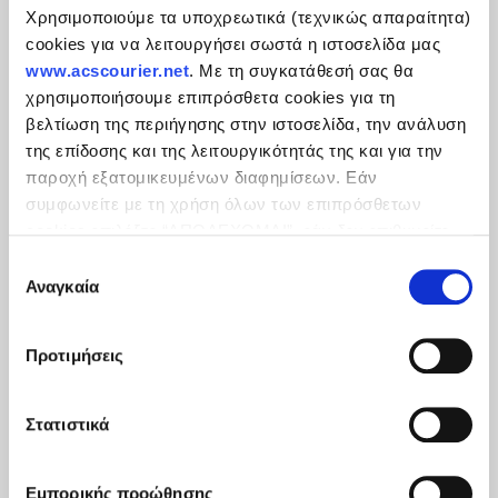
Χρησιμοποιούμε τα υποχρεωτικά (τεχνικώς απαραίτητα)
cookies για να λειτουργήσει σωστά η ιστοσελίδα μας
Ανάλυση Λογαριασμού
www.acscourier.net
. Με τη συγκατάθεσή σας θα
χρησιμοποιήσουμε επιπρόσθετα cookies για τη
βελτίωση της περιήγησης στην ιστοσελίδα, την ανάλυση
Έκπτωση και Ταχύτητα
της επίδοσης και της λειτουργικότητάς της και για την
παροχή εξατομικευμένων διαφημίσεων. Εάν
Online Ενημέρωση των Στοιχείων Σας
συμφωνείτε με τη χρήση όλων των επιπρόσθετων
cookies επιλέξτε “ΑΠΟΔΕΧΟΜΑΙ”, εάν δεν επιθυμείτε
την εγκατάστασή των επιπρόσθετων cookies επιλέξτε
Επιλογή
«ΔΕΝ ΑΠΟΔΕΧΟΜΑΙ». Eνημερωθείτε για την
Πολιτική
Αναγκαία
συγκατάθεσης
Cookies
και τους διαφορετικούς τύπους cookies, καθώς
και τροποποιήστε τις προτιμήσεις σας (εκτός από τα
Προτιμήσεις
τεχνικώς απαραίτητα) επιλέγοντας τις επιθυμητές
κατηγορίες και “Aποδοχή επιλογών".
Στατιστικά
Εμπορικής προώθησης