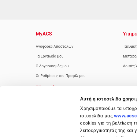
MyACS
Υπηρε
Αναφορές Αποστολών
Ταχυμετ
Τα Εργαλεία μου
Μεταφο
Ο Λογαριασμός μου
Λοιπές 
Οι Ρυθμίσεις του Προφίλ μου
Εξυπηρέτηση
Αυτή η ιστοσελίδα χρησι
Νέοι Πελάτες
Χρησιμοποιούμε τα υποχρε
Πελάτες Μετρητοίς
ιστοσελίδα μας
www.acsco
Πελάτες με Κωδικό - Πίστωση
cookies για τη βελτίωση τ
Κέντρο Πληροφόρησης
λειτουργικότητάς της και